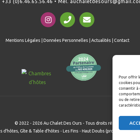
. +33 (0)6.46.65.56.46 • Mél. auchaletdesours@gmail.c
Mentions Légales
|
Données Personnelles
|
Actualités
|
Contact
Pour offrir 
cookies pour
consentir à 
comportement
ou de retire
caractéristi
ACC
© 2022 - 2026 Au Chalet Des Ours - Tous droits réservés
 d'hôtes, Gîte & Table d'hôtes - Les Fins - Haut Doubs (proche Morteau 